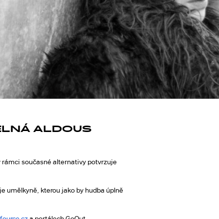
ELNÁ ALDOUS
v rámci současné alternativy potvrzuje
le je umělkyně, kterou jako by hudba úplně
fource.cz
a portálech GoOut