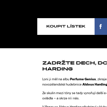
KOUPIT LÍSTEK
ZADRŽTE DECH, D
HARDING
Loni ji měl na albu
Perfume Genius
, zkraje
novozélandská hudebnice
Aldous Hardin
Ze skulin mezi tóny se tady vynořují další a
ovládla – a skrze ní i nás.
V Praze se Aldous Harding představí v klub