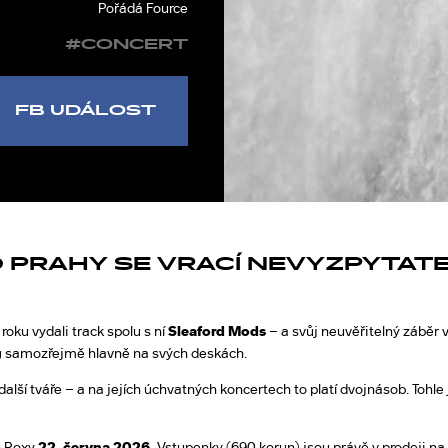
Pořádá Fource
#CONCERT
FB UDÁLOST
O PRAHY SE VRACÍ NEVYZPYTAT
 roku vydali track spolu s ní
Sleaford Mods
– a svůj neuvěřitelný záběr 
g
samozřejmě hlavně na svých deskách.
 další tváře – a na jejích úchvatných koncertech to platí dvojnásob. Toh
u Roxy
22. června 2026.
Vstupenky (690 korun) jsou právě v prodeji na