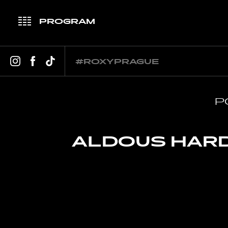
PROGRAM
BŘEZEN
DUBEN
KVĚTEN
ČER
#ROXYPRAGUE
P
ALDOUS HARD