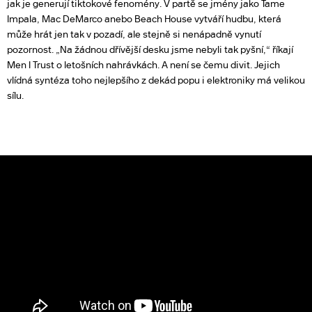
jak je generují tiktokové fenomény. V partě se jmény jako Tame
Impala, Mac DeMarco anebo Beach House vytváří hudbu, která
může hrát jen tak v pozadí, ale stejně si nenápadně vynutí
pozornost. „Na žádnou dřívější desku jsme nebyli tak pyšní,“ říkají
Men I Trust o letošních nahrávkách. A není se čemu divit. Jejich
vlídná syntéza toho nejlepšího z dekád popu i elektroniky má velikou
sílu.