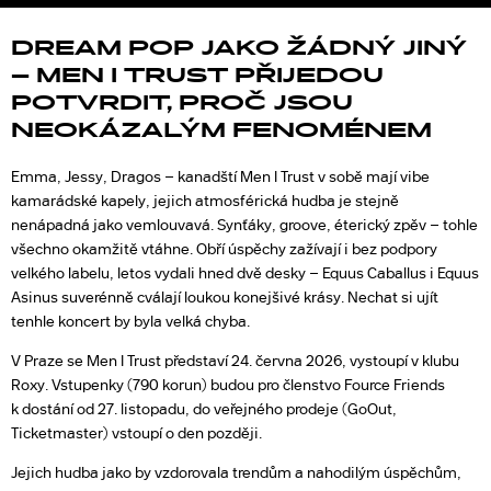
DREAM POP JAKO ŽÁDNÝ JINÝ
– MEN I TRUST PŘIJEDOU
POTVRDIT, PROČ JSOU
NEOKÁZALÝM FENOMÉNEM
Emma, Jessy, Dragos – kanadští Men I Trust v sobě mají vibe
kamarádské kapely, jejich atmosférická hudba je stejně
nenápadná jako vemlouvavá. Synťáky, groove, éterický zpěv – tohle
všechno okamžitě vtáhne. Obří úspěchy zažívají i bez podpory
velkého labelu, letos vydali hned dvě desky – Equus Caballus i Equus
Asinus suverénně cválají loukou konejšivé krásy. Nechat si ujít
tenhle koncert by byla velká chyba.
V Praze se Men I Trust představí 24. června 2026, vystoupí v klubu
Roxy. Vstupenky (790 korun) budou pro členstvo Fource Friends
k dostání od 27. listopadu, do veřejného prodeje (GoOut,
Ticketmaster) vstoupí o den později.
Jejich hudba jako by vzdorovala trendům a nahodilým úspěchům,