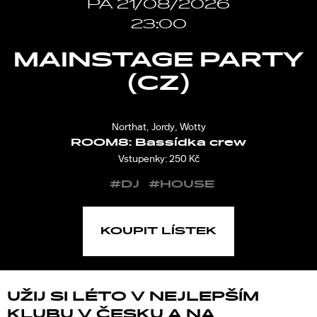
PÁ 21/08/2026
23:00
MAINSTAGE PARTY
(CZ)
Northat, Jordy, Wotty
ROOM8:
Bassídka crew
Vstupenky: 250 Kč
#DJ
#HOUSE
KOUPIT LÍSTEK
UŽIJ SI LÉTO V NEJLEPŠÍM
KLUBU V ČESKU A NA