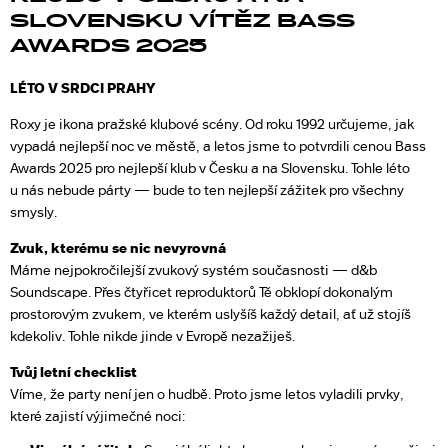
SLOVENSKU VÍTĚZ BASS
AWARDS 2025
LÉTO V SRDCI PRAHY
Roxy je ikona pražské klubové scény. Od roku 1992 určujeme, jak
vypadá nejlepší noc ve městě, a letos jsme to potvrdili cenou Bass
Awards 2025 pro nejlepší klub v Česku a na Slovensku. Tohle léto
u nás nebude párty — bude to ten nejlepší zážitek pro všechny
smysly.
Zvuk, kterému se nic nevyrovná
Máme nejpokročilejší zvukový systém současnosti — d&b
Soundscape. Přes čtyřicet reproduktorů Tě obklopí dokonalým
prostorovým zvukem, ve kterém uslyšíš každý detail, ať už stojíš
kdekoliv. Tohle nikde jinde v Evropě nezažiješ.
Tvůj letní checklist
Víme, že party není jen o hudbě. Proto jsme letos vyladili prvky,
které zajistí výjimečné noci: