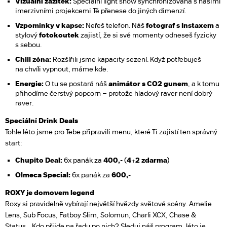
Vizuální zážitek:
Speciální light show synchronizovaná s našimi
imerzivními projekcemi Tě přenese do jiných dimenzí.
Vzpomínky v kapse:
Neřeš telefon. Náš
fotograf s Instaxem
a
stylový
fotokoutek
zajistí, že si své momenty odneseš fyzicky
s sebou.
Chill zóna:
Rozšířili jsme kapacity sezení. Když potřebuješ
na chvíli vypnout, máme kde.
Energie:
O tu se postará náš
animátor s CO2 gunem
, a k tomu
přihodíme čerstvý popcorn – protože hladový raver není dobrý
raver.
Speciální Drink Deals
Tohle léto jsme pro Tebe připravili menu, které Ti zajistí ten správný
start:
Chupito Deal:
6x panák za
400,- (
4+2 zdarma)
Olmeca Special:
6x panák za
600,-
ROXY je domovem legend
Roxy si pravidelně vybírají největší hvězdy světové scény. Amelie
Lens, Sub Focus, Fatboy Slim, Solomun, Charli XCX, Chase &
Status... Kdo přijde na řadu po nich? Sleduj náš program, léto je