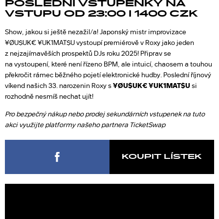
POSLEDNÍ VSTUPENKY NA
VSTUPU OD 23:00 I 1400 CZK
Show, jakou si ještě nezažil/a! Japonský mistr improvizace
¥ØU$UK€ ¥UK1MAT$U vystoupí premiérově v Roxy jako jeden
z nejzajímavěších prospektů DJs roku 2025! Připrav se
na vystoupení, které není řízeno BPM, ale intuicí, chaosem a touhou
překročit rámec běžného pojetí elektronické hudby. Poslední říjnový
víkend našich 33. narozenin Roxy s
¥ØU$UK€ ¥UK1MAT$U
si
rozhodně nesmíš nechat ujít!
Pro bezpečný nákup nebo prodej sekundárních vstupenek na tuto
akci využijte platformy našeho partnera TicketSwap
KOUPIT LÍSTEK