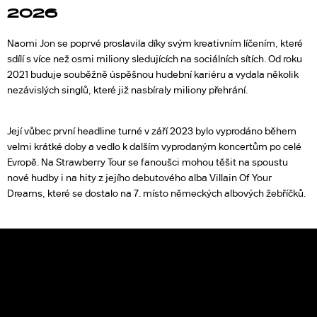
2026
Naomi Jon se poprvé proslavila díky svým kreativním líčením, které
sdílí s více než osmi miliony sledujících na sociálních sítích. Od roku
2021 buduje souběžně úspěšnou hudební kariéru a vydala několik
nezávislých singlů, které již nasbíraly miliony přehrání.
Její vůbec první headline turné v září 2023 bylo vyprodáno během
velmi krátké doby a vedlo k dalším vyprodaným koncertům po celé
Evropě. Na Strawberry Tour se fanoušci mohou těšit na spoustu
nové hudby i na hity z jejího debutového alba Villain Of Your
Dreams, které se dostalo na 7. místo německých albových žebříčků.